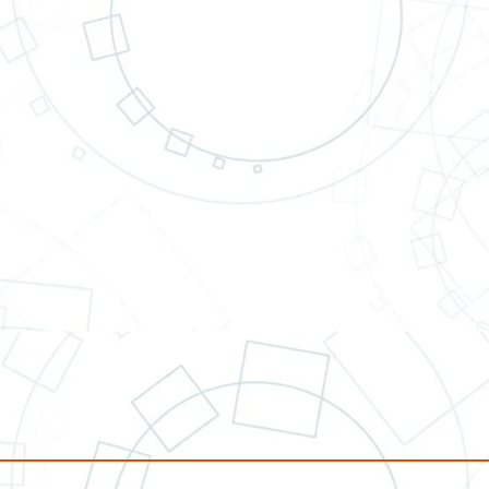
ido creciendo
 los años...
honestidad,
ena..."
Narváez Ortiz
ición, liderazgo y