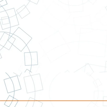
"Somos una empresa que ha 
poco a poco a lo largo de
trabajando siempre con 
cumpliendo lo que la ley ord
Laurita 
Laura Narváez Distribuciones, trad
confianza.