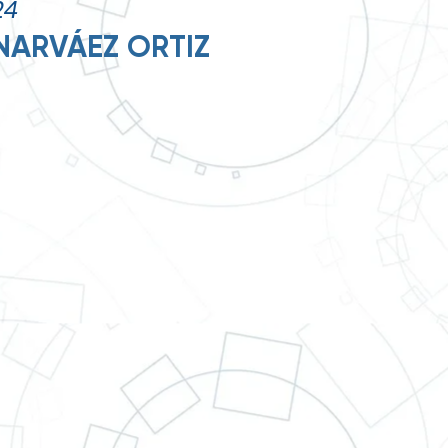
24
 NARVÁEZ ORTIZ
adición,
Juan Galán