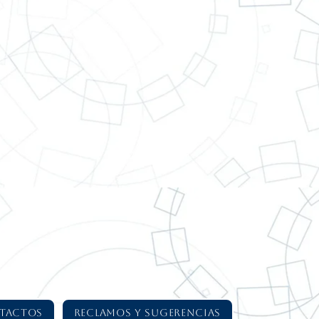
¿NECESITAS QUE UN
VENDEDOR TE VISITE EN TU
LOCAL?
Haz clic aquí
TACTOS
RECLAMOS Y SUGERENCIAS